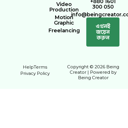
+880 1601
Video
300 050
Production
info@beingcreator.
Motion
Graphic
এখনই
Freelancing
জয়েন
করুন
Copyright © 2026 Being
Help
Terms
Creator | Powered by
Privacy Policy
Being Creator